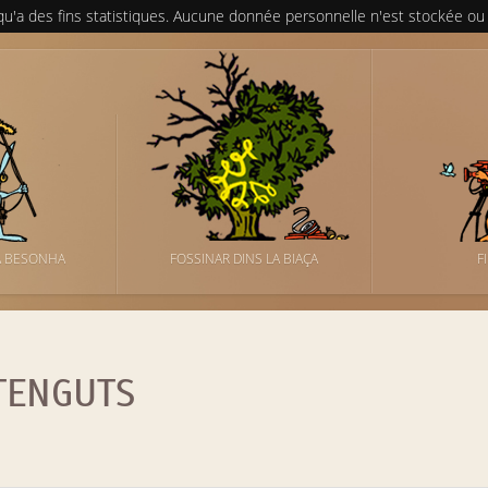
 qu'a des fins statistiques. Aucune donnée personnelle n'est stockée ou
A BESONHA
FOSSINAR DINS LA BIAÇA
F
TENGUTS