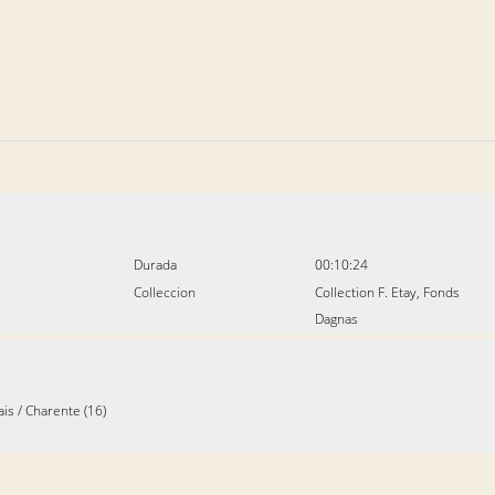
Durada
00:10:24
Colleccion
Collection F. Etay, Fonds
Dagnas
ais
/
Charente (16)