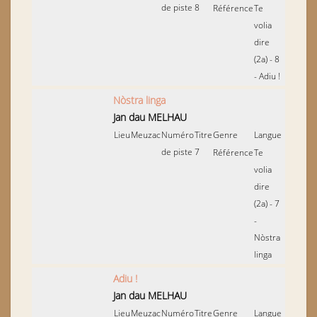
de piste
8
Référence
Te
volia
dire
(2a) - 8
- Adiu !
Nòstra linga
Jan dau MELHAU
Lieu
Meuzac
Numéro
Titre
Genre
Langue
de piste
7
Référence
Te
volia
dire
(2a) - 7
-
Nòstra
linga
Adiu !
Jan dau MELHAU
Lieu
Meuzac
Numéro
Titre
Genre
Langue