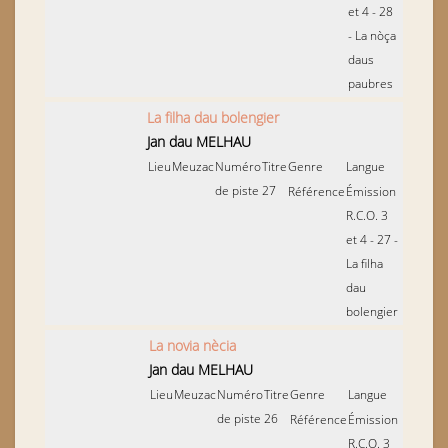
et 4 - 28
- La nòça
daus
paubres
La filha dau bolengier
Jan dau MELHAU
Lieu
Meuzac
Numéro
Titre
Genre
Langue
de piste
27
Référence
Émission
R.C.O. 3
et 4 - 27 -
La filha
dau
bolengier
La novia nècia
Jan dau MELHAU
Lieu
Meuzac
Numéro
Titre
Genre
Langue
de piste
26
Référence
Émission
R.C.O. 3