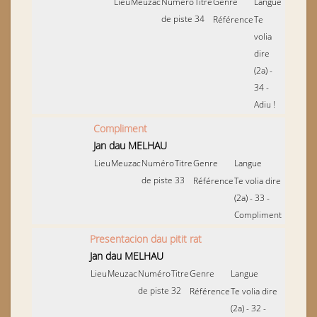
Lieu
Meuzac
Numéro
Titre
Genre
Langue
de piste
34
Référence
Te
volia
dire
(2a) -
34 -
Adiu !
Compliment
Jan dau MELHAU
Lieu
Meuzac
Numéro
Titre
Genre
Langue
de piste
33
Référence
Te volia dire
(2a) - 33 -
Compliment
Presentacion dau pitit rat
Jan dau MELHAU
Lieu
Meuzac
Numéro
Titre
Genre
Langue
de piste
32
Référence
Te volia dire
(2a) - 32 -