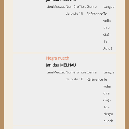
Lieu
Meuzac
Numéro
Titre
Genre
Langue
de piste
19
Référence
Te
volia
dire
(2a) -
19 -
Adiu !
Negra nuech
Jan dau MELHAU
Lieu
Meuzac
Numéro
Titre
Genre
Langue
de piste
18
Référence
Te
volia
dire
(2a) -
18 -
Negra
nuech