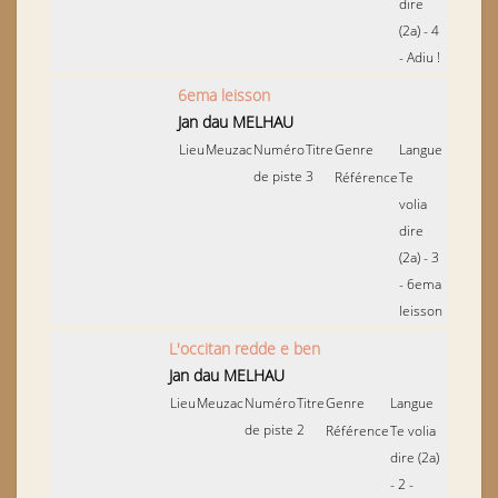
dire
(2a) - 4
- Adiu !
6ema leisson
Jan dau MELHAU
Lieu
Meuzac
Numéro
Titre
Genre
Langue
de piste
3
Référence
Te
volia
dire
(2a) - 3
- 6ema
leisson
L'occitan redde e ben
Jan dau MELHAU
Lieu
Meuzac
Numéro
Titre
Genre
Langue
de piste
2
Référence
Te volia
dire (2a)
- 2 -