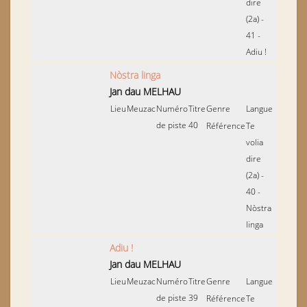
dire
(2a) -
41 -
Adiu !
Nòstra linga
Jan dau MELHAU
Lieu
Meuzac
Numéro
Titre
Genre
Langue
de piste
40
Référence
Te
volia
dire
(2a) -
40 -
Nòstra
linga
Adiu !
Jan dau MELHAU
Lieu
Meuzac
Numéro
Titre
Genre
Langue
de piste
39
Référence
Te