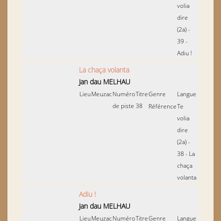
volia
dire
(2a) -
39 -
Adiu !
La chaça volanta
Jan dau MELHAU
Lieu
Meuzac
Numéro
Titre
Genre
Langue
de piste
38
Référence
Te
volia
dire
(2a) -
38 - La
chaça
volanta
Adiu !
Jan dau MELHAU
Lieu
Meuzac
Numéro
Titre
Genre
Langue