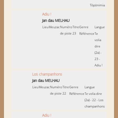
Tòpònimia
Adiu !
Jan dau MELHAU
Lieu
Meuzac
Numéro
Titre
Genre
Langue
de piste
23
Référence
Te
volia
dire
(2a) -
23 -
Adiu !
Los champanhons
Jan dau MELHAU
Lieu
Meuzac
Numéro
Titre
Genre
Langue
de piste
22
Référence
Te volia dire
(2a) - 22 - Los
champanhons
Adiu !