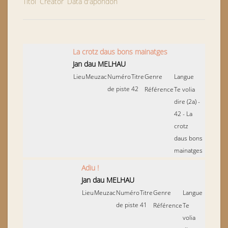
Títol
Creator
Data d'apondon
La crotz daus bons mainatges
Jan dau MELHAU
Lieu
Meuzac
Numéro
Titre
Genre
Langue
de piste
42
Référence
Te volia
dire (2a) -
42 - La
crotz
daus bons
mainatges
Adiu !
Jan dau MELHAU
Lieu
Meuzac
Numéro
Titre
Genre
Langue
de piste
41
Référence
Te
volia