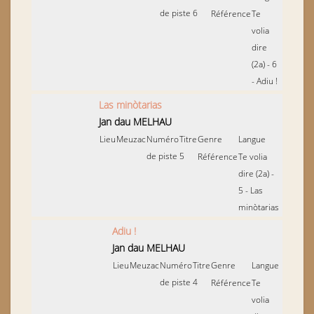
de piste
6
Référence
Te
volia
dire
(2a) - 6
- Adiu !
Las minòtarias
Jan dau MELHAU
Lieu
Meuzac
Numéro
Titre
Genre
Langue
de piste
5
Référence
Te volia
dire (2a) -
5 - Las
minòtarias
Adiu !
Jan dau MELHAU
Lieu
Meuzac
Numéro
Titre
Genre
Langue
de piste
4
Référence
Te
volia