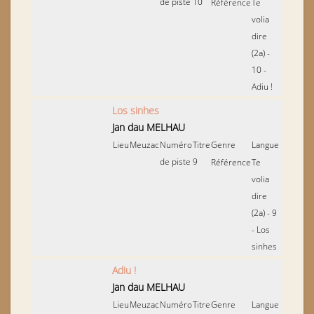
de piste
10
Référence
Te
volia
dire
(2a) -
10 -
Adiu !
Los sinhes
Jan dau MELHAU
Lieu
Meuzac
Numéro
Titre
Genre
Langue
de piste
9
Référence
Te
volia
dire
(2a) - 9
- Los
sinhes
Adiu !
Jan dau MELHAU
Lieu
Meuzac
Numéro
Titre
Genre
Langue