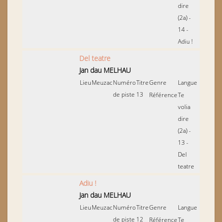
dire
(2a) -
14 -
Adiu !
Del teatre
Jan dau MELHAU
Lieu
Meuzac
Numéro
Titre
Genre
Langue
de piste
13
Référence
Te
volia
dire
(2a) -
13 -
Del
teatre
Adiu !
Jan dau MELHAU
Lieu
Meuzac
Numéro
Titre
Genre
Langue
de piste
12
Référence
Te