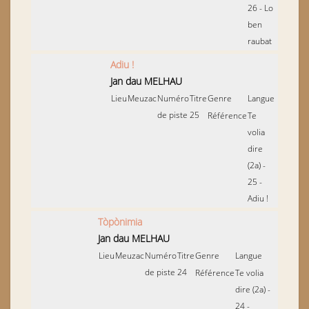
26 - Lo
ben
raubat
Adiu !
Jan dau MELHAU
Lieu
Meuzac
Numéro
Titre
Genre
Langue
de piste
25
Référence
Te
volia
dire
(2a) -
25 -
Adiu !
Tòpònimia
Jan dau MELHAU
Lieu
Meuzac
Numéro
Titre
Genre
Langue
de piste
24
Référence
Te volia
dire (2a) -
24 -