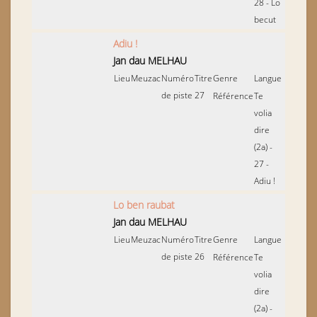
28 - Lo
becut
Adiu !
Jan dau MELHAU
Lieu
Meuzac
Numéro
Titre
Genre
Langue
de piste
27
Référence
Te
volia
dire
(2a) -
27 -
Adiu !
Lo ben raubat
Jan dau MELHAU
Lieu
Meuzac
Numéro
Titre
Genre
Langue
de piste
26
Référence
Te
volia
dire
(2a) -