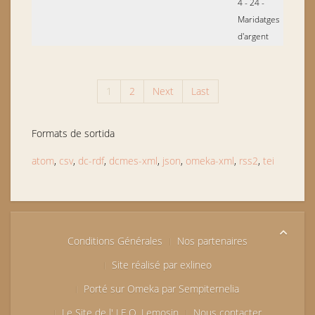
4 - 24 -
Maridatges
d'argent
1
2
Next
Last
Formats de sortida
atom
,
csv
,
dc-rdf
,
dcmes-xml
,
json
,
omeka-xml
,
rss2
,
tei
Conditions Générales
Nos partenaires
Site réalisé par exlineo
Porté sur Omeka par Sempiternelia
Le Site de l' I.E.O. Lemosin
Nous contacter