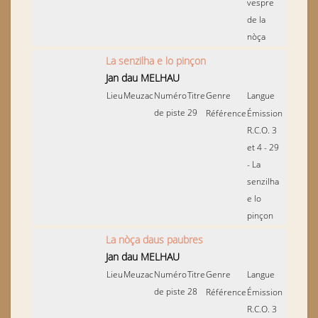
vespre
de la
nòça
La senzilha e lo pinçon
Jan dau MELHAU
Lieu
Meuzac
Numéro
Titre
Genre
Langue
de piste
29
Référence
Émission
R.C.O. 3
et 4 - 29
- La
senzilha
e lo
pinçon
La nòça daus paubres
Jan dau MELHAU
Lieu
Meuzac
Numéro
Titre
Genre
Langue
de piste
28
Référence
Émission
R.C.O. 3