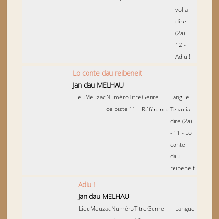
volia
dire
(2a) -
12 -
Adiu !
Lo conte dau reibeneit
Jan dau MELHAU
Lieu
Meuzac
Numéro
Titre
Genre
Langue
de piste
11
Référence
Te volia
dire (2a)
- 11 - Lo
conte
dau
reibeneit
Adiu !
Jan dau MELHAU
Lieu
Meuzac
Numéro
Titre
Genre
Langue