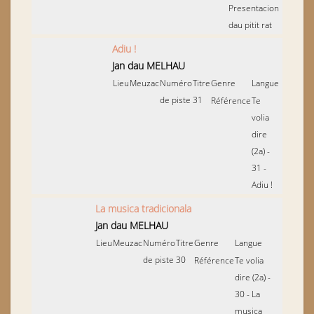
Presentacion
dau pitit rat
Adiu !
Jan dau MELHAU
Lieu
Meuzac
Numéro
Titre
Genre
Langue
de piste
31
Référence
Te
volia
dire
(2a) -
31 -
Adiu !
La musica tradicionala
Jan dau MELHAU
Lieu
Meuzac
Numéro
Titre
Genre
Langue
de piste
30
Référence
Te volia
dire (2a) -
30 - La
musica