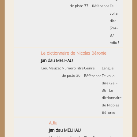
de piste
37
Référence
Te
volia
dire
(2a) -
37 -
Adiu !
Le dictionnaire de Nicolas Béronie
Jan dau MELHAU
Lieu
Meuzac
Numéro
Titre
Genre
Langue
de piste
36
Référence
Te volia
dire (2a) -
36 - Le
dictionnaire
de Nicolas
Béronie
Adiu !
Jan dau MELHAU