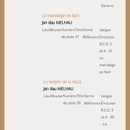
Generic
Lo maridatge es fach
Jan dau MELHAU
Lieu
Meuzac
Numéro
Titre
Genre
Langue
de piste
31
Référence
Émission
R.C.O. 3
et 4 - 31 -
Lo
maridatge
es fach
Lo vespre de la nòça
Jan dau MELHAU
Lieu
Meuzac
Numéro
Titre
Genre
Langue
de piste
30
Référence
Émission
R.C.O. 3
et 4 - 30
- Lo