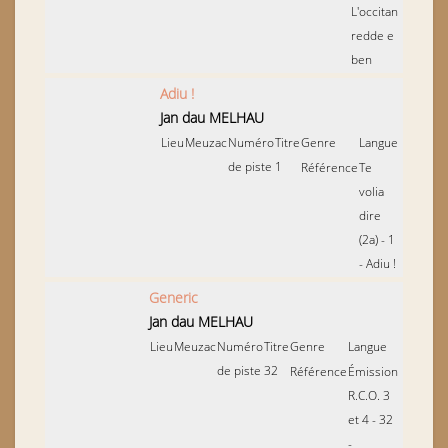
L'occitan
redde e
ben
Adiu !
Jan dau MELHAU
Lieu
Meuzac
Numéro
Titre
Genre
Langue
de piste
1
Référence
Te
volia
dire
(2a) - 1
- Adiu !
Generic
Jan dau MELHAU
Lieu
Meuzac
Numéro
Titre
Genre
Langue
de piste
32
Référence
Émission
R.C.O. 3
et 4 - 32
-