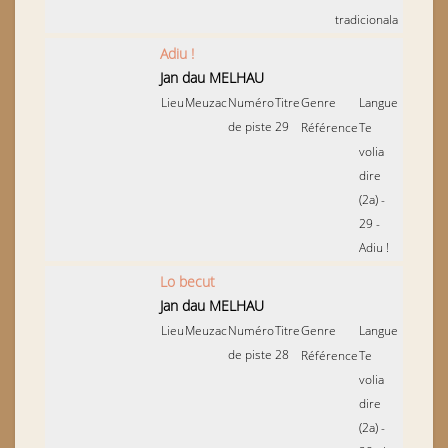
tradicionala
Adiu !
Jan dau MELHAU
Lieu
Meuzac
Numéro
Titre
Genre
Langue
de piste
29
Référence
Te
volia
dire
(2a) -
29 -
Adiu !
Lo becut
Jan dau MELHAU
Lieu
Meuzac
Numéro
Titre
Genre
Langue
de piste
28
Référence
Te
volia
dire
(2a) -