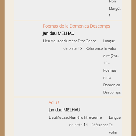
Non
Margòt
!
Poemas de la Domenica Descomps
Jan dau MELHAU
Lieu
Meuzac
Numéro
Titre
Genre
Langue
de piste
15
Référence
Te volia
dire (2a) -
15 -
Poemas
de la
Domenica
Descomps
Adiu !
Jan dau MELHAU
Lieu
Meuzac
Numéro
Titre
Genre
Langue
de piste
14
Référence
Te
volia