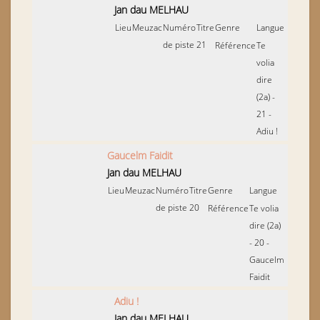
Jan dau MELHAU
Lieu
Meuzac
Numéro
Titre
Genre
Langue
de piste
21
Référence
Te
volia
dire
(2a) -
21 -
Adiu !
Gaucelm Faidit
Jan dau MELHAU
Lieu
Meuzac
Numéro
Titre
Genre
Langue
de piste
20
Référence
Te volia
dire (2a)
- 20 -
Gaucelm
Faidit
Adiu !
Jan dau MELHAU