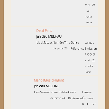
et 4 - 26
- La
novia
nècia
Delai Paris
Jan dau MELHAU
Lieu
Meuzac
Numéro
Titre
Genre
Langue
de piste
25
Référence
Émission
R.C.O. 3
et 4 - 25
- Delai
Paris
Maridatges d'argent
Jan dau MELHAU
Lieu
Meuzac
Numéro
Titre
Genre
Langue
de piste
24
Référence
Émission
R.C.O. 3 et