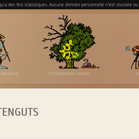
 qu'a des fins statistiques. Aucune donnée personnelle n'est stockée ou
A BESONHA
FOSSINAR DINS LA BIAÇA
F
TENGUTS