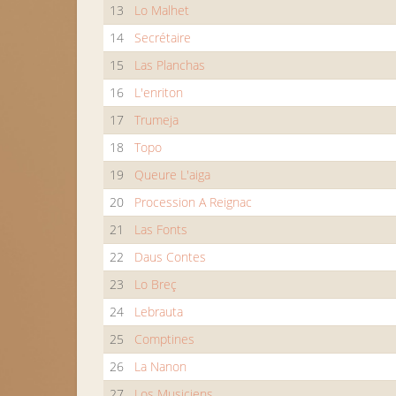
13
Lo Malhet
14
Secrétaire
15
Las Planchas
16
L'enriton
17
Trumeja
18
Topo
19
Queure L'aiga
20
Procession A Reignac
21
Las Fonts
22
Daus Contes
23
Lo Breç
24
Lebrauta
25
Comptines
26
La Nanon
27
Los Musiciens