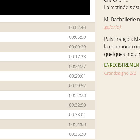
La matinée s'est
M. Bachellerie n
galerie)
.
00:02:40
00:06:50
Puis
François M
la commune) nous
00:09:29
quelques moulin
00:17:23
ENREGISTREMENT
00:24:27
Grandsaigne 2/2
00:29:01
00:29:52
00:32:23
00:32:50
00:33:01
00:34:03
00:36:30