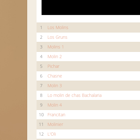
1
Los Molins
2
Los Gruns
3
Molins 1
4
Molin 2
5
Pichar
6
Chasne
7
Molin 3
8
Lo molin de chas Bachalaria
9
Molin 4
10
Francitan
11
Molinier
12
L'Oli