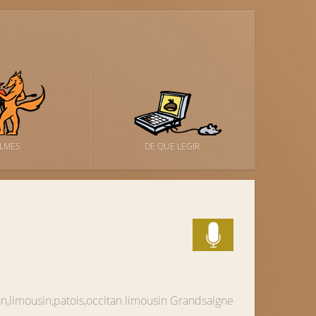
ILMES
DE QUE LEGIR
an,limousin,patois,occitan limousin
Grandsaigne