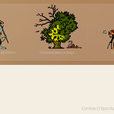
A BESONHA
FOSSINAR DINS LA BIAÇA
F
Corrèze (19)
occit