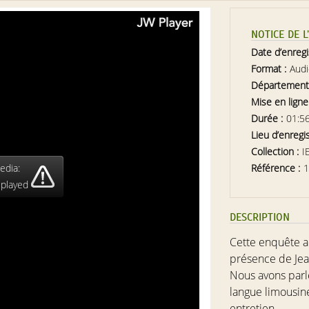
NOTICE DE 
Date d’enreg
Format :
Aud
Département
Mise en ligne
Durée :
01:5
Lieu d’enregi
Collection :
I
edia:
Référence :
1
 played
DESCRIPTION
Cette enquête a 
présence de
Je
Nous avons parl
langue limousin
entretien...