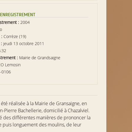
L’ENREGISTREMENT
istrement :
2004
io
 :
Corrèze (19)
 :
jeudi 13 octobre 2011
6:32
strement :
Mairie de Grandsaigne
EO Lemosin
-0106
été réalisée à la Mairie de Gransaigne, en
an-Pierre Bachellerie
, domicilié à Chazalviel.
é des différentes manières de prononcer la
e puis longuement des moulins, de leur