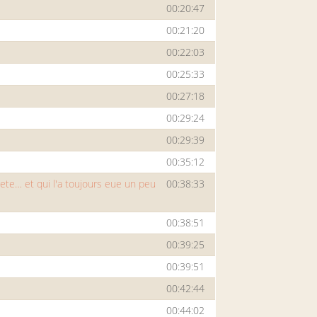
00:20:47
00:21:20
00:22:03
00:25:33
00:27:18
00:29:24
00:29:39
00:35:12
tete… et qui l'a toujours eue un peu
00:38:33
00:38:51
00:39:25
00:39:51
00:42:44
00:44:02