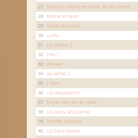
27
Sonar las clòchas en Cledat, las airis, la font
28
Montar en Bezin
29
Sautar las bestias
30
La Niu
31
Las bestias 2
32
Prov 1
33
Abeurar
34
las vachas 2
35
L'ivern
36
Los amusaments
37
Escoar l'ase, jeu de cartes
38
Los juecs, lança peiras
39
Peschar, braconar
40
La Chaça Volanta