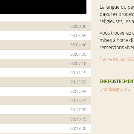
La langue du pay
pays, les process
religieuses, les
00:00:00
Vous trouverez 
00:03:55
mises à notre di
00:04:40
remercions vive
00:07:09
Per veire las fòt
00:07:18
00:11:19
ENREGISTREMENT
00:15:02
Grandsaigne 1/2
00:15:44
00:16:23
00:17:09
00:19:15
00:19:28