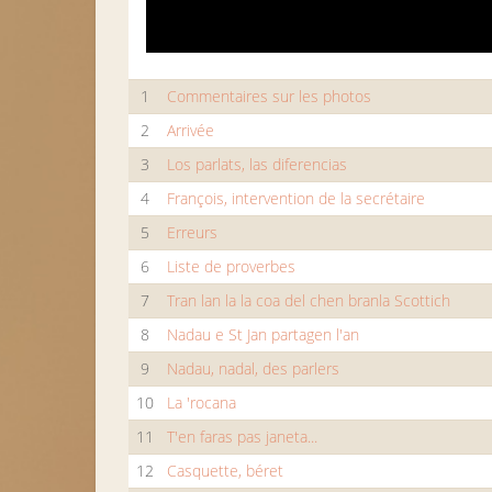
1
Commentaires sur les photos
2
Arrivée
3
Los parlats, las diferencias
4
François, intervention de la secrétaire
5
Erreurs
6
Liste de proverbes
7
Tran lan la la coa del chen branla Scottich
8
Nadau e St Jan partagen l'an
9
Nadau, nadal, des parlers
10
La 'rocana
11
T'en faras pas janeta...
12
Casquette, béret