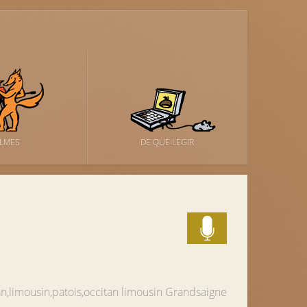
ILMES
DE QUE LEGIR
an,limousin,patois,occitan limousin
Grandsaigne