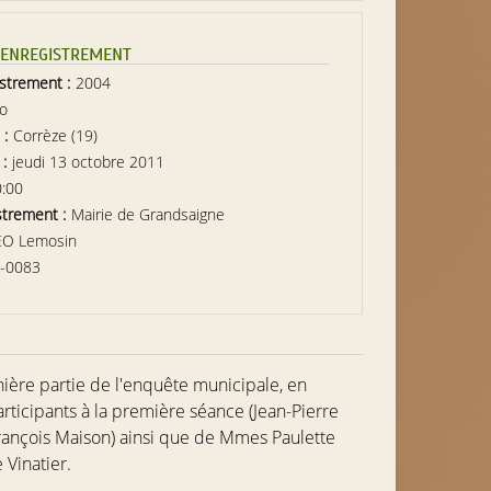
L’ENREGISTREMENT
istrement :
2004
io
 :
Corrèze (19)
 :
jeudi 13 octobre 2011
0:00
strement :
Mairie de Grandsaigne
EO Lemosin
-0083
ière partie de l'enquête municipale, en
rticipants à la première séance (
Jean-Pierre
rançois Maison
) ainsi que de Mmes
Paulette
 Vinatier
.