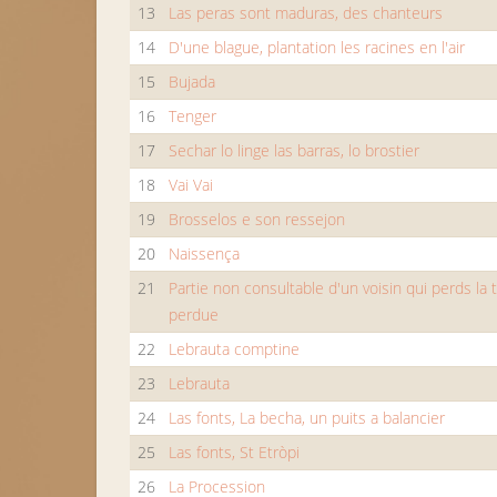
13
Las peras sont maduras, des chanteurs
14
D'une blague, plantation les racines en l'air
15
Bujada
16
Tenger
17
Sechar lo linge las barras, lo brostier
18
Vai Vai
19
Brosselos e son ressejon
20
Naissença
21
Partie non consultable d'un voisin qui perds la 
perdue
22
Lebrauta comptine
23
Lebrauta
24
Las fonts, La becha, un puits a balancier
25
Las fonts, St Etròpi
26
La Procession