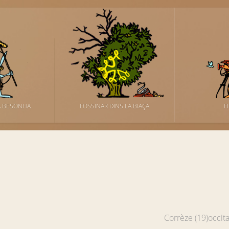
A BESONHA
FOSSINAR DINS LA BIAÇA
F
Corrèze (19)
occit