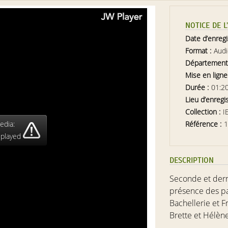
NOTICE DE 
Date d’enreg
Format :
Aud
Département
Mise en ligne
Durée :
01:2
Lieu d’enregi
Collection :
I
edia:
Référence :
1
 played
DESCRIPTION
Seconde et dern
présence des pa
Bachellerie
et
F
Brette
et
Hélène