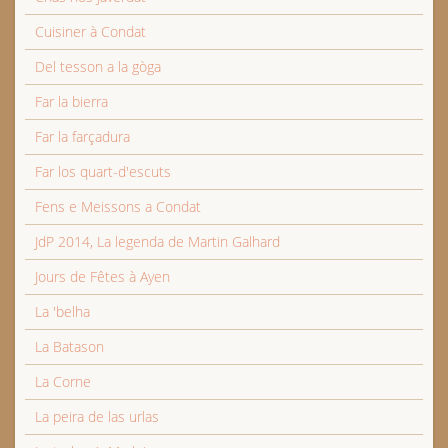
Cuisiner à Condat
Del tesson a la gòga
Far la bierra
Far la farçadura
Far los quart-d'escuts
Fens e Meissons a Condat
JdP 2014, La legenda de Martin Galhard
Jours de Fêtes à Ayen
La 'belha
La Batason
La Corne
La peira de las urlas