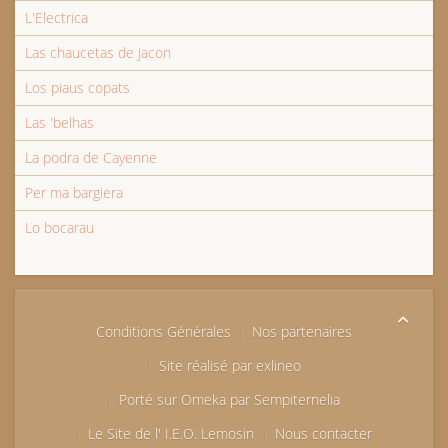
L'Electrica
Las chaucetas de Jacon
Los piaus copats
Las 'belhas
La podra de Cayenne
Per ma bargiera
Lo bocarau
Conditions Générales
Nos partenaires
Site réalisé par exlineo
Porté sur Omeka par Sempiternelia
Le Site de l' I.E.O. Lemosin
Nous contacter