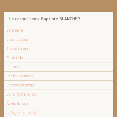
Le carnet Jean-Baptiste BLANCHER
Sommaire
Entroduccion
Son pitit cuer
Ò Limosin
Lo tralala
Per las bredilhas
Lo topin de miau
Lo rainard e lo lop
Apres la nòça
La 'jaça e lo rossinhòu