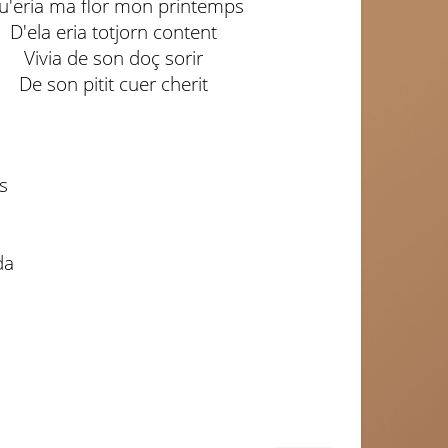
u'eria ma flor mon printemps
D'ela eria totjorn content
Vivia de son doç sorir
De son pitit cuer cherit
s
da