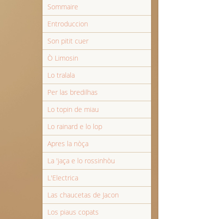
Sommaire
Entroduccion
Son pitit cuer
Ò Limosin
Lo tralala
Per las bredilhas
Lo topin de miau
Lo rainard e lo lop
Apres la nòça
La 'jaça e lo rossinhòu
L'Electrica
Las chaucetas de Jacon
Los piaus copats