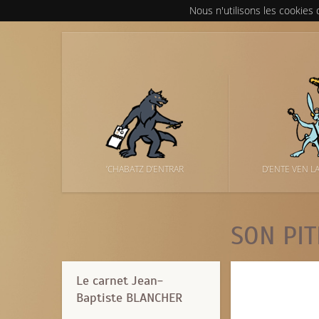
Nous n'utilisons les cookies
’CHABATZ D’ENTRAR
D’ENTE VEN L
SON PIT
Le carnet Jean-
Baptiste BLANCHER