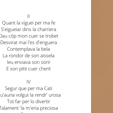
II
Quant la viguei per ma fe
S'eigueiar dins la charriera
Dau còp mon cuer se trobet
Desvirat mai l'es d'enguera
Contemplava la bela
La rondor de son aissela
Ieu enviava son sorir
E son pitit cuer cherit
IV
Segur que per ma Cati
u'auria volgut la rendr' urosa
Tot far per lo divertir
Talament 'la m'eria preciosa