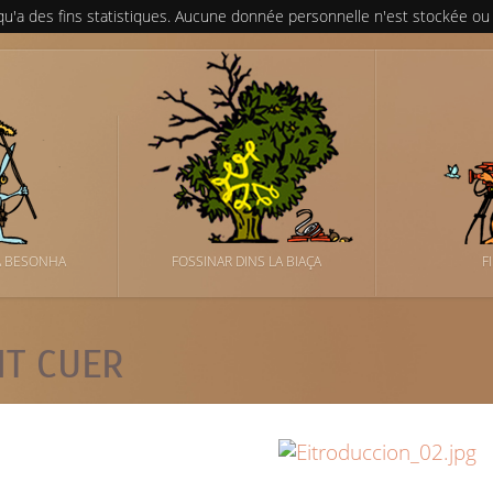
 qu'a des fins statistiques. Aucune donnée personnelle n'est stockée ou
A BESONHA
FOSSINAR DINS LA BIAÇA
F
IT CUER