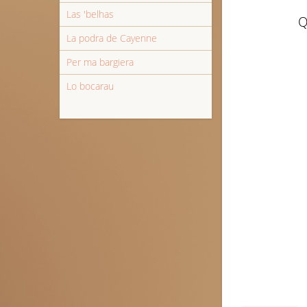
Las 'belhas
Q
La podra de Cayenne
Per ma bargiera
Lo bocarau