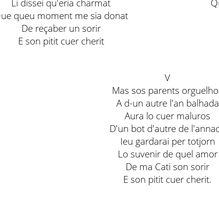
Li dissei qu'eria charmat
Q
ue queu moment me sia donat
De reçaber un sorir
E son pitit cuer cherit
V
Mas sos parents orguelho
A d-un autre l'an balhada
Aura lo cuer maluros
D'un bot d'autre de l'anna
Ieu gardarai per totjorn
Lo suvenir de quel amor
De ma Cati son sorir
E son pitit cuer cherit.