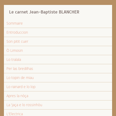
Le carnet Jean-Baptiste BLANCHER
Sommaire
Entroduccion
Son pitit cuer
Ò Limosin
Lo tralala
Per las bredilhas
Lo topin de miau
Lo rainard e lo lop
Apres la nòça
La 'jaça e lo rossinhòu
L'Electrica