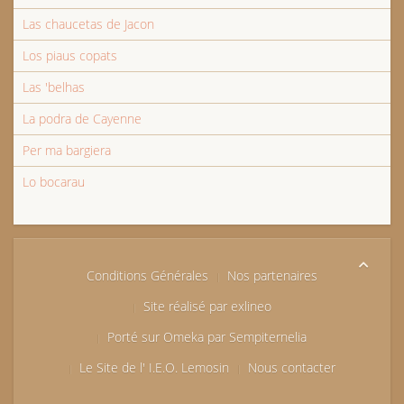
Las chaucetas de Jacon
Los piaus copats
Las 'belhas
La podra de Cayenne
Per ma bargiera
Lo bocarau
Conditions Générales
Nos partenaires
Site réalisé par exlineo
Porté sur Omeka par Sempiternelia
Le Site de l' I.E.O. Lemosin
Nous contacter