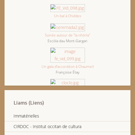
Un bal à Chiddes
Soirée autour de "la nhòrla"
Escòla dau Mont-Gargan
Un gala d’accordéon à Chaumeil
Françoise Étay
Dernier bal de Clody Musette
Liams (Liens)
Gaston Rivière, vielleux bourbonnais
Immatérielles
CIRDOC - Institut occitan de cultura
Marcel Lavaugautier, accordéoniste de Naillat