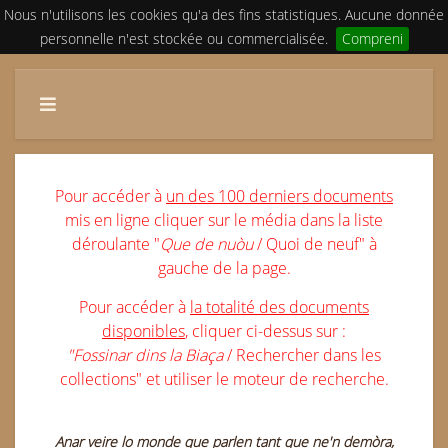
Nous n'utilisons les cookies qu'a des fins statistiques. Aucune donnée
personnelle n'est stockée ou commercialisée.
Compreni
Pour accéder à
un des 100 derniers documents
mis en ligne cliquer sur le média dans la liste
déroulante "
Que de nuòu
/ Quoi de neuf" à
gauche de la page.
Pour accéder à
la totalité des documents
disponibles
, cliquer ci-dessus sur :
"Fossinar dins la Biaça
/ Rechercher dans les
collections" et utiliser le moteur de recherche.
Anar
veire lo monde que parlen tant que ne'n demòra,