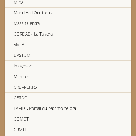
MPO
Mondes d'Occitanica
Pierre Guionnaux, accordéoniste de Chateau-Chervix
Massif Central
Edgard Bouchet, accordéoniste briviste
CORDAE - La Talvera
AMTA
CFM : Émissions du 18 et 25 mai 1985
DASTUM
Imageson
Albert Valade, conteur d’Oradour-sur-Glane
Mémoire
CREM-CNRS
Bal à Saint-Sulpice-les-Bois
Françoise Étay
CERDO
FAMDT, Portail du patrimoine oral
COMDT
CFM : Émissions du 16 et 23 février 1985
CRMTL