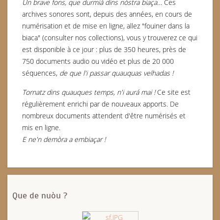
Un brave fons, que durmiá dins nòstra biaça…
Ces
archives sonores sont, depuis des années, en cours de
numérisation et de mise en ligne, allez "fouiner dans la
biaca" (consulter nos collections), vous y trouverez ce qui
est disponible à ce jour : plus de 350 heures, près de
750 documents audio ou vidéo et plus de 20 000
séquences,
de que l'i passar quauquas velhadas !
Tornatz dins quauques temps, n'i aurá mai !
Ce site est
régulièrement enrichi par de nouveaux apports. De
nombreux documents attendent d'être numérisés et
mis en ligne.
E ne'n demòra a embiaçar !
Que de nuòu ?