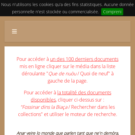
Nous n'utilisons les cookies qu'a des fins statistiques. Aucune donnée
personnelle n'est stockée ou commercialisée.
Compreni
Pour accéder à
un des 100 derniers documents
mis en ligne cliquer sur le média dans la liste
déroulante "
Que de nuòu
/ Quoi de neuf" à
gauche de la page.
Pour accéder à
la totalité des documents
disponibles
, cliquer ci-dessus sur :
"Fossinar dins la Biaça
/ Rechercher dans les
collections" et utiliser le moteur de recherche.
Anar
veire lo monde que parlen tant que ne'n demòra,