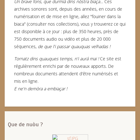
Un brave fons, que durmiá dins nòstra biaça…
Ces
archives sonores sont, depuis des années, en cours de
numérisation et de mise en ligne, allez "fouiner dans la
biaca" (consulter nos collections), vous y trouverez ce qui
est disponible à ce jour : plus de 350 heures, près de
750 documents audio ou vidéo et plus de 20 000
séquences,
de que l'i passar quauquas velhadas !
Tornatz dins quauques temps, n'i aurá mai !
Ce site est
régulièrement enrichi par de nouveaux apports. De
nombreux documents attendent d'être numérisés et
mis en ligne.
E ne'n demòra a embiaçar !
Que de nuòu ?