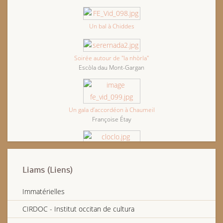
Un bal à Chiddes
Soirée autour de "la nhòrla"
Escòla dau Mont-Gargan
Un gala d’accordéon à Chaumeil
Françoise Étay
Dernier bal de Clody Musette
Liams (Liens)
Gaston Rivière, vielleux bourbonnais
Immatérielles
CIRDOC - Institut occitan de cultura
Marcel Lavaugautier, accordéoniste de Naillat