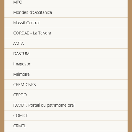
MPO
Mondes d'Occitanica
Pierre Guionnaux, accordéoniste de Chateau-Chervix
Massif Central
Edgard Bouchet, accordéoniste briviste
CORDAE - La Talvera
AMTA
CFM : Émissions du 18 et 25 mai 1985
DASTUM
Imageson
Albert Valade, conteur d’Oradour-sur-Glane
Mémoire
CREM-CNRS
Bal à Saint-Sulpice-les-Bois
Françoise Étay
CERDO
FAMDT, Portail du patrimoine oral
COMDT
CFM : Émissions du 16 et 23 février 1985
CRMTL