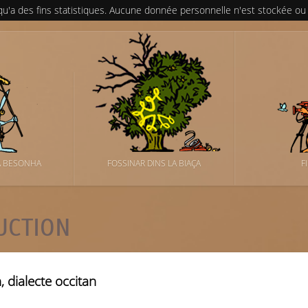
 qu'a des fins statistiques. Aucune donnée personnelle n'est stockée ou
A BESONHA
FOSSINAR DINS LA BIAÇA
F
UCTION
, dialecte occitan