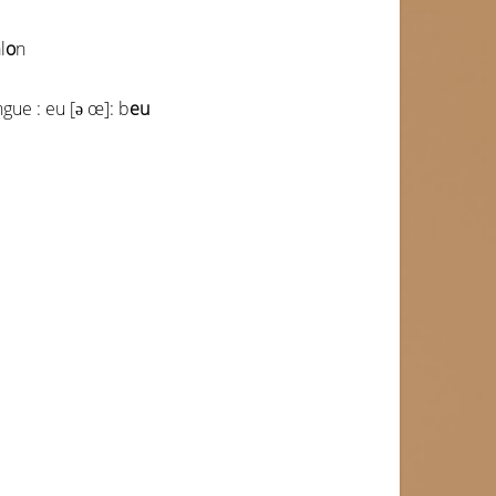
l
o
n
gue : eu [
ə
œ]: b
eu