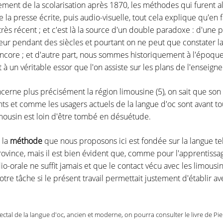
ent de la scolarisation après 1870, les méthodes qui furent alor
e la presse écrite, puis audio-visuelle, tout cela explique qu'en f
s récent ; et c'est là la source d'un double paradoxe : d'une p
ur pendant des siècles et pourtant on ne peut que constater la 
ncore ; et d'autre part, nous sommes historiquement à l'époque 
 à un véritable essor que l'on assiste sur les plans de l'enseigne
cerne plus précisément la région limousine (5), on sait que so
nts et comme les usagers actuels de la langue d'oc sont avant 
imousin est loin d'être tombé en désuétude.
 la
méthode
que nous proposons ici est fondée sur la langue tel
ovince, mais il est bien évident que, comme pour l'apprentissa
-orale ne suffit jamais et que le contact vécu avec les limous
otre tâche si le présent travail permettait justement d'établir ave
ialectal de la langue d'oc, ancien et moderne, on pourra consulter le livre de Pi