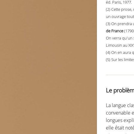
éd. Paris, 1977.
(2) Cette prose,
un ouvrage tout r
(3) On prendra u
de France
(1790-
On verra qu'un s
Limousin au XIX° 
(4) On en aura 
(5) Sur les limi
Le problèm
La langue cl
convenable e
longues expli
elle était no