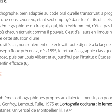
ais
o
.
thographe, bien adaptée au code oral qu'elle transcrivait, a prog
i que nous l'avons vu, étant seul employé dans les écrits officiels
ème graphique du français, qui, bien évidemment, n'était pas fa
où chacun écrivait comme il pouvait. C'est d’ailleurs en limousin, 
 cette situation d'une
gravité, car, non seulement elle enlevait toute dignité à la lang
oseph Roux préconisa, dès 1895, le retour à la graphie classiqu
bosc, puis par Louis Alibert et aujourd'hui par l'Institut d'Étude
nfin efficace (6).
roblèmes orthographiques propres au dialecte limousin, on pour
. Gonfroy, Lemouzi, Tulle, 1975 et
L'ortografia occitana : lo lemo
tanes, Université de Montpellier lil, 1974.