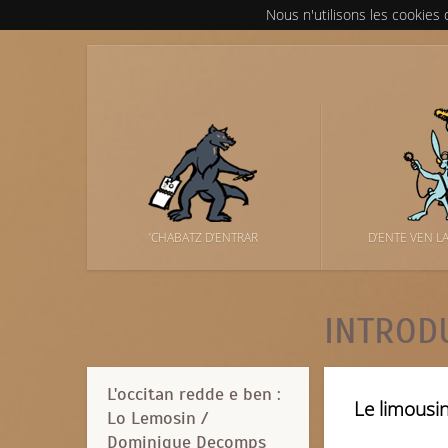
Nous n'utilisons les cookies
’CHABATZ D’ENTRAR
D’ENTE VEN L
INTROD
L'occitan redde e ben :
Le limousin
Lo Lemosin /
Dominique Decomps