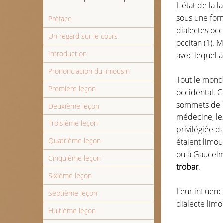
L'état de la l
sous une forme
Préface
dialectes occ
Un regard sur le cours
occitan (1). 
Introduction
avec lequel a 
Prononciacion du limousin
Tout le monde
Première leçon
occidental. C
sommets de l'
Deuxième leçon
médecine, les
Troisième leçon
privilégiée d
Quatrième leçon
étaient limou
ou à Gaucelm 
Cinquième leçon
trobar
.
Sixième leçon
Leur influenc
Septième leçon
dialecte limo
Huitième leçon