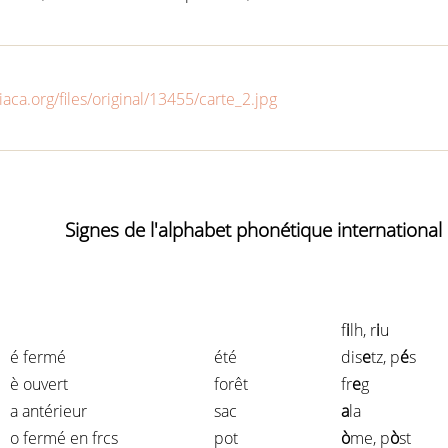
Signes de l'alphabet phonétique international 
f
i
lh, r
i
u
é fermé
été
dis
e
tz, p
é
s
è ouvert
forêt
fr
e
g
a antérieur
sac
a
la
o fermé en frcs
pot
ò
me, p
ò
st