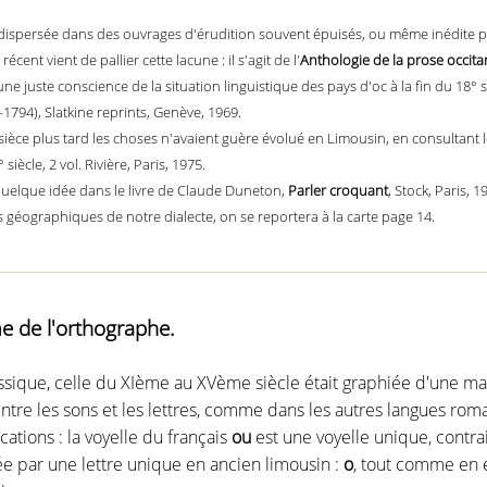
 dispersée dans des ouvrages d'érudition souvent épuisés, ou même inédite pou
écent vient de pallier cette lacune : il s'agit de l'
Anthologie de la prose occi
ne juste conscience de la situation linguistique des pays d'oc à la fin du 18°
1794), Slatkine reprints, Genève, 1969.
ièce plus tard les choses n'avaient guère évolué en Limousin, en consultant le
siècle, 2 vol. Rivière, Paris, 1975.
quelque idée dans le livre de Claude Duneton,
Parler croquant
, Stock, Paris, 1
tes géographiques de notre dialecte, on se reportera à la carte page 14.
e de l'orthographe.
assique, celle du XIème au XVème siècle était graphiée d'une m
ntre les sons et les lettres, comme dans les autres langues r
cations : la voyelle du français
ou
est une voyelle unique, contrai
tée par une lettre unique en ancien limousin :
o
, tout comme en 