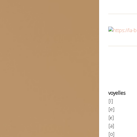
voyelles
[i]
[e]
[ɛ]
[a]
[o]