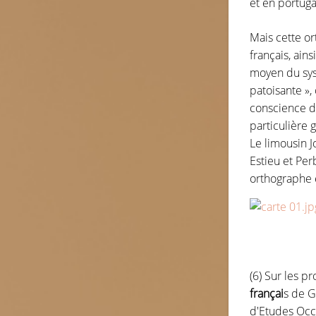
et en portug
Mais cette or
français, ains
moyen du syst
patoisante », 
conscience de
particulière 
Le limousin J
Estieu et Per
orthographe e
(6) Sur les p
françai
s de G
d'Etudes Occi