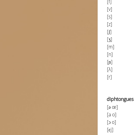
[f]
[v]
[s]
[z]
[
ʃ
]
[ʒ]
[m]
[n]
[
ɲ
]
[λ]
[r]
diphtongues
[
ə
œ]
[a o]
[
ɔ
o]
[ɛj]