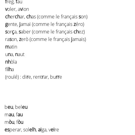
f
reg,
f
au
v
oler, a
v
ion
ch
er
ch
ar,
ch
as (comme le français
s
on)
g
ente,
j
amai (comme le français
z
éro)
s
or
ç
a,
s
aber (comme le français
ch
ez)
ra
s
on,
z
erò (comme le français
j
amais)
m
atin
u
n
a,
n
aut
nh
òla
fi
lh
a
(roulé) : di
r
e, rent
r
ar, bu
rr
e
b
eu
, bel
eu
m
au
, f
au
m
òu
, f
òu
es
perar, sol
elh
,
ai
ga, v
ei
re