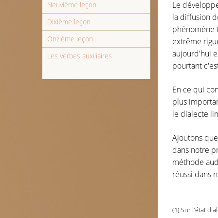
Le développem
Neuvième leçon
la diffusion d
Dixième leçon
phénomène trè
Onzième leçon
extrême rigue
aujourd'hui e
Les verbes auxiliaires
pourtant c'est
En ce qui con
plus importa
le dialecte l
Ajoutons que
dans notre pr
méthode audio
réussi dans n
(1) Sur l'état d