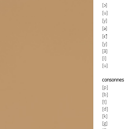
[
ɔ
]
[u]
[
y
]
[
ə
]
[ɛ̃]
[y]
[ã]
[i]
[u]
consonnes
[p]
[b]
[t]
[d]
[k]
[g]