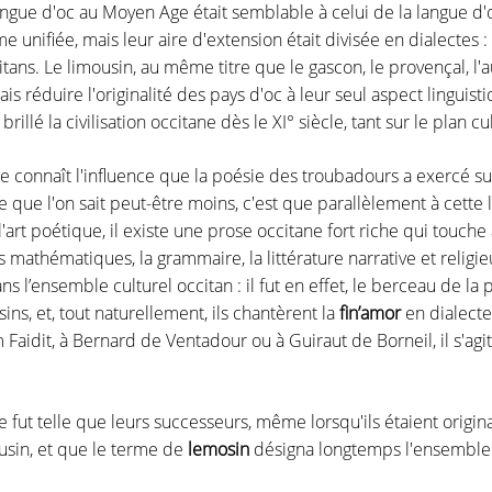
angue d'oc au Moyen Age était semblable à celui de la langue d'oil 
 unifiée, mais leur aire d'extension était divisée en dialectes : i
itans. Le limousin, au même titre que le gascon, le provençal, l'
Mais réduire l'originalité des pays d'oc à leur seul aspect linguis
brillé la civilisation occitane dès le XI° siècle, tant sur le plan c
 connaît l'influence que la poésie des troubadours a exercé sur 
e que l'on sait peut-être moins, c'est que parallèlement à cette 
art poétique, il existe une prose occitane fort riche qui touche 
 mathématiques, la grammaire, la littérature narrative et religie
ans l’ensemble culturel occitan : il fut en effet, le berceau de l
sins, et, tout naturellement, ils chantèrent la
fin’amor
en dialecte
Faidit, à Bernard de Ventadour ou à Guiraut de Borneil, il s'agit
e fut telle que leurs successeurs, même lorsqu'ils étaient origin
usin, et que le terme de
lemosin
désigna longtemps l'ensemble 